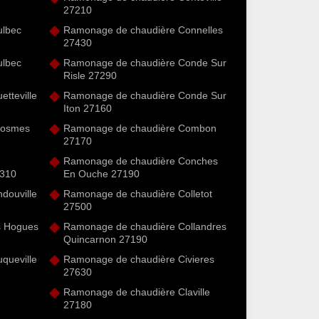
27210
ulbec
Ramonage de chaudière Connelles
27430
ulbec
Ramonage de chaudière Conde Sur
Risle 27290
tteville
Ramonage de chaudière Conde Sur
Iton 27160
Hosmes
Ramonage de chaudière Combon
27170
Ramonage de chaudière Conches
7310
En Ouche 27190
douville
Ramonage de chaudière Colletot
27500
s Hogues
Ramonage de chaudière Collandres
Quincarnon 27190
queville
Ramonage de chaudière Civieres
27630
Ramonage de chaudière Claville
27180