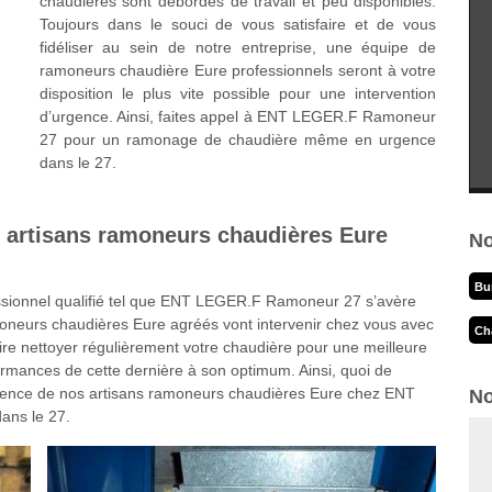
chaudières sont débordés de travail et peu disponibles.
Toujours dans le souci de vous satisfaire et de vous
fidéliser au sein de notre entreprise, une équipe de
ramoneurs chaudière Eure professionnels seront à votre
disposition le plus vite possible pour une intervention
d’urgence. Ainsi, faites appel à ENT LEGER.F Ramoneur
27 pour un ramonage de chaudière même en urgence
dans le 27.
artisans ramoneurs chaudières Eure
No
Bu
ofessionnel qualifié tel que ENT LEGER.F Ramoneur 27 s’avère
oneurs chaudières Eure agréés vont intervenir chez vous avec
Ch
 faire nettoyer régulièrement votre chaudière pour une meilleure
erformances de cette dernière à son optimum. Ainsi, quoi de
érience de nos artisans ramoneurs chaudières Eure chez ENT
No
ans le 27.