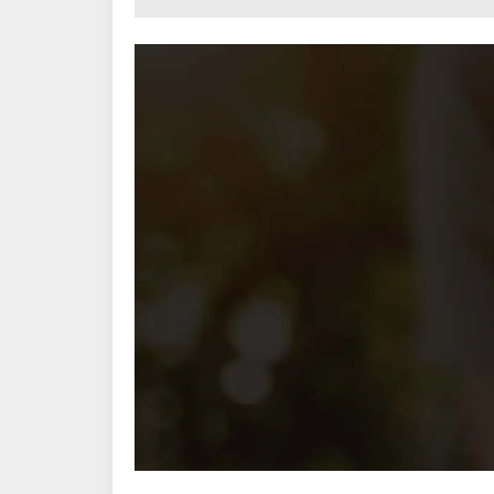
moneur n'avait
éflecteur.