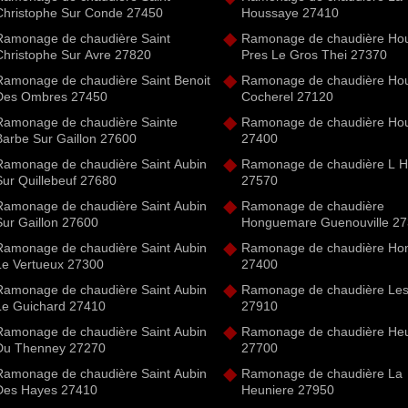
Christophe Sur Conde 27450
Houssaye 27410
Ramonage de chaudière Saint
Ramonage de chaudière Ho
Christophe Sur Avre 27820
Pres Le Gros Thei 27370
Ramonage de chaudière Saint Benoit
Ramonage de chaudière Ho
Des Ombres 27450
Cocherel 27120
Ramonage de chaudière Sainte
Ramonage de chaudière Houe
Barbe Sur Gaillon 27600
27400
Ramonage de chaudière Saint Aubin
Ramonage de chaudière L 
Sur Quillebeuf 27680
27570
Ramonage de chaudière Saint Aubin
Ramonage de chaudière
Sur Gaillon 27600
Honguemare Guenouville 2
Ramonage de chaudière Saint Aubin
Ramonage de chaudière Hon
Le Vertueux 27300
27400
Ramonage de chaudière Saint Aubin
Ramonage de chaudière Le
Le Guichard 27410
27910
Ramonage de chaudière Saint Aubin
Ramonage de chaudière Heu
Du Thenney 27270
27700
Ramonage de chaudière Saint Aubin
Ramonage de chaudière La
Des Hayes 27410
Heuniere 27950